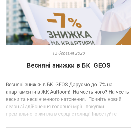
12 березня 2020
Весняні знижки в БК GEOS
Весняні знижки в БК GEOS Даруємо до -7% на
апартаменти в ЖК AuRoom! На честь чого? На честь
весни та нескінченного натхнення. Почніть новий
сезон зі здійснення головної мрії - покупки
преміального житла в серці столиці! Інвестуйте
мінімум в максимум з БК GEOS. Акція діє до
05.04.2020