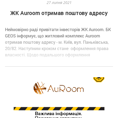
27 липня 2021
ЖК Auroom отримав поштову адресу
Неймовірно раді привітати інвесторів ЖК Auroom. БК
GEOS інформує, що житловий комплекс Auroom
отримав поштову адресу - м. Київ, вул. Паньківська,
20/82. Наступним кроком стане оформлення права
власності. Щодо подальшого оформлення
правовстановлюючих документів та укладання
договорів із експлуатуючою організацією, інвесторів
буде поінформовано додатково.⠀ ⁣ЖК AuRoom - це
будинок, в якому безпечно і комфортно, це
доброзичливі сусіди і звичне оточення, адже ви
добре знаєте цю історичну місцевість і можете
пройти її з закритими очима. Близькість парку та
ботанічного саду дозволяє дихати на повні груди,
милуючись красою пір року з вікон своєї квартири!