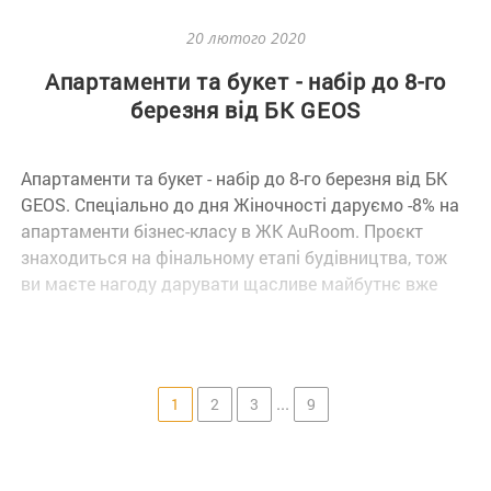
20 лютого 2020
Апартаменти та букет - набір до 8-го
березня від БК GEOS
Апартаменти та букет - набір до 8-го березня від БК
GEOS. Спеціально до дня Жіночності даруємо -8% на
апартаменти бізнес-класу в ЖК AuRoom. Проєкт
знаходиться на фінальному етапі будівництва, тож
ви маєте нагоду дарувати щасливе майбутнє вже
сьогодні! Не забудьте про букет :) *Перелік акційних
квартир дізнавайтеся у відділі з продажу Акція діє
до 08.03.2020
...
1
2
3
9